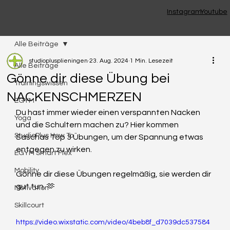
Instagram
Youtube
Alle Beiträge
studioplusplieningen
23. Aug. 2024
1 Min. Lesezeit
Alle Beiträge
Gönne dir diese Übung bei
Trainingswissen
NACKENSCHMERZEN
EGYM
Du hast immer wieder einen verspannten Nacken 
Yoga
und die Schultern machen zu? Hier kommen 
StudioPlus How To
Saschas Top 3 Übungen, um der Spannung etwas 
entgegen zu wirken. 
EGYM Smart Flex
Mobility
Gönne dir diese Übungen regelmäßig, sie werden dir 
gut tun. 🫶
Motivation
Skillcourt
https://video.wixstatic.com/video/4beb8f_d7039dc537584