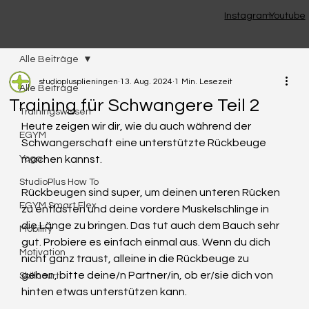
Instagram
Youtube
Alle Beiträge
studioplusplieningen
13. Aug. 2024
1 Min. Lesezeit
Alle Beiträge
Training für Schwangere Teil 2
Trainingswissen
Heute zeigen wir dir, wie du auch während der 
EGYM
Schwangerschaft eine unterstützte Rückbeuge 
Yoga
machen kannst. 
StudioPlus How To
Rückbeugen sind super, um deinen unteren Rücken 
EGYM Smart Flex
zu entlasten und deine vordere Muskelschlinge in 
die Länge zu bringen. Das tut auch dem Bauch sehr 
Mobility
gut. Probiere es einfach einmal aus. Wenn du dich 
Motivation
nicht ganz traust, alleine in die Rückbeuge zu 
gehen, bitte deine/n Partner/in, ob er/sie dich von 
Skillcourt
hinten etwas unterstützen kann. 