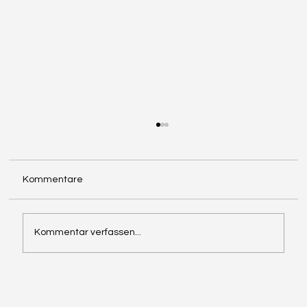
Kommentare
Kommentar verfassen...
Reduziere Körperfett mit Muskeltraining