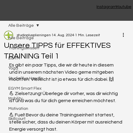
Instagram
Youtube
Alle Beiträge
studioplusplieningen
14. Aug. 2024
1 Min. Lesezeit
Alle Beiträge
Unsere TIPPS für EFFEKTIVES
Trainingswissen
TRAINING Teil 1
EGYM
Es gibt ein paar Tipps, die wir dir heute in diesem 
Yoga
und in unserem nächsten Video gerne mitgeben 
StudioPlus How To
möchten. Vielleicht ist ja etwas für dich dabei. 🙌
EGYM Smart Flex
💪 Zielsetzung! Überlege dir vorher, was dir wichtig 
Mobility
ist und was du für dich gerne erreichen möchtest.
Motivation
💪 Fuel! Bevor du deine Trainingseinheit startest, 
Skillcourt
stelle sicher, dass du deinen Körper mit ausreichend 
Energie versorgt hast.