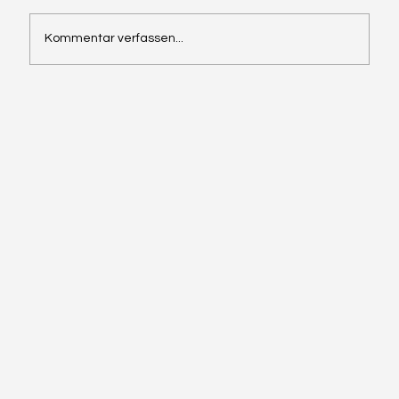
Kommentar verfassen...
Aus was besteht eigentlich mein
Körpergewicht?