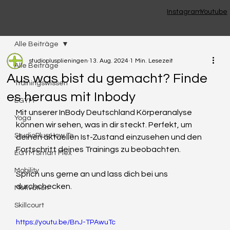
Instagram
Youtube
Alle Beiträge
studioplusplieningen
13. Aug. 2024
1 Min. Lesezeit
Alle Beiträge
Aus was bist du gemacht? Finde
Trainingswissen
es heraus mit Inbody
EGYM
Mit unserer InBody Deutschland Körperanalyse 
Yoga
können wir sehen, was in dir steckt. Perfekt, um 
StudioPlus How To
deinen aktuellen Ist-Zustand einzusehen und den 
Fortschritt deines Trainings zu beobachten. 
EGYM Smart Flex
Mobility
Sprich uns gerne an und lass dich bei uns 
durchchecken.
Motivation
Skillcourt
https://youtu.be/BnJ-TPAwuTc