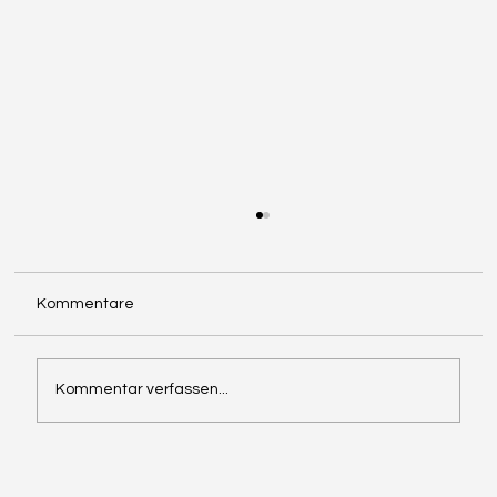
Kommentare
Kommentar verfassen...
MOBILITÄT HAT KEINE
ALTERSBEGRENZUNG