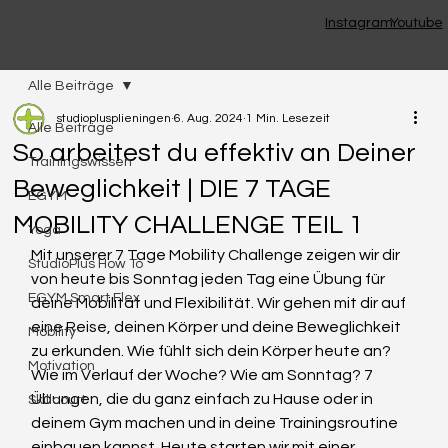
Instagram
Youtube
Alle Beiträge
studioplusplieningen
6. Aug. 2024
1 Min. Lesezeit
Alle Beiträge
So arbeitest du effektiv an Deiner
Trainingswissen
Beweglichkeit | DIE 7 TAGE
EGYM
MOBILITY CHALLENGE TEIL 1
Yoga
Mit unserer 7 Tage Mobility Challenge zeigen wir dir 
StudioPlus How To
von heute bis Sonntag jeden Tag eine Übung für 
EGYM Smart Flex
deine Mobilität und Flexibilität. Wir gehen mit dir auf 
eine Reise, deinen Körper und deine Beweglichkeit 
Mobility
zu erkunden. Wie fühlt sich dein Körper heute an? 
Motivation
Wie im Verlauf der Woche? Wie am Sonntag? 7 
Übungen, die du ganz einfach zu Hause oder in 
Skillcourt
deinem Gym machen und in deine Trainingsroutine 
einbauen kannst. Heute starten wir mit einer 