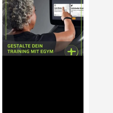
19. Aug. 2024
1 Min. Lesezeit
EGYM Pro Tipp für dein
individuelles Training
Mit unseren EGYM Geräten hast du ein
optimales individualisiertes Krafttraining.