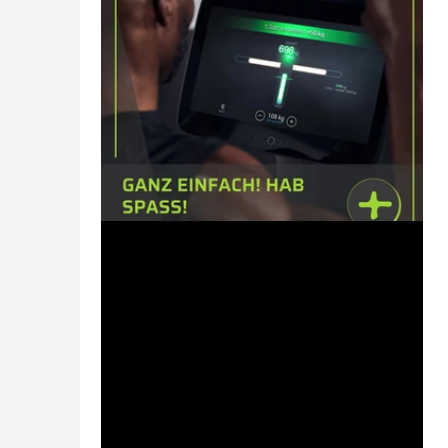
19. Aug. 2024
1 Min. Lesezeit
Machen ist wie wollen, nur
krasser
Und EGYM unterstützt Dich dabei, es auf
Deine Weise zu machen! Steige ein und
gestalte Deine EGYM Experience.